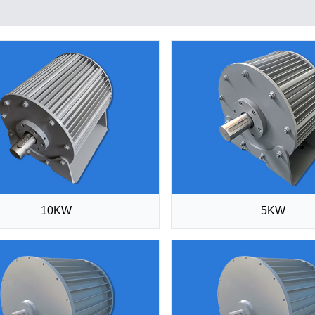
10KW
5KW