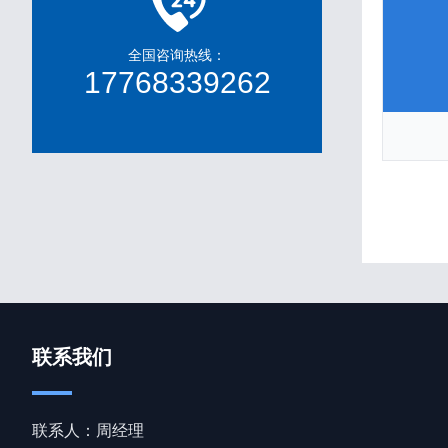
全国咨询热线：
17768339262
联系我们
联系人：周经理