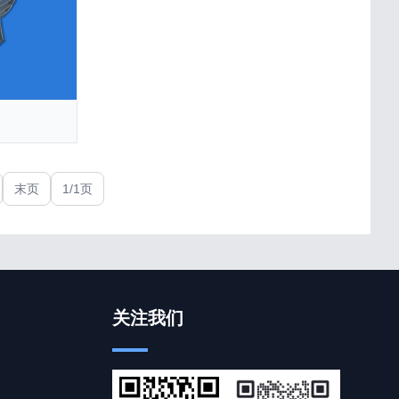
末页
1/1页
关注我们