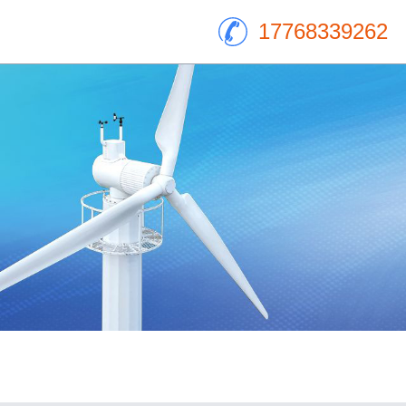
17768339262