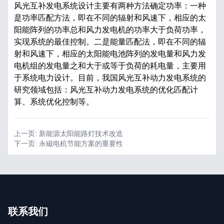
风光互补发电系统设计主要有两种方法确定功率：一种
是功率匹配方法，即在不同的辐射和风速下，相应的太
阳能阵列的功率总和风力发电机的功率大于负荷功率，
实现系统的最佳控制。二是能量匹配法，即在不同的辐
射和风速下，相应的太阳能电池阵列的发电量和风力发
电机组的发电量之和大于或等于负荷的耗电量，主要用
于系统电力设计。目前，我国风光互补动力发电系统的
研究领域包括：风光互补动力发电系统的优化匹配计
算、系统优化控制等。
上一页:
新能源太阳能路灯技术改造
下一页:
永磁电机节能方案的重要性
联系我们