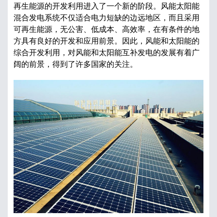
再生能源的开发利用进入了一个新的阶段。风能太阳能
混合发电系统不仅适合电力短缺的边远地区，而且采用
可再生能源，无公害、低成本、高效率，在有条件的地
方具有良好的开发和应用前景。因此，风能和太阳能的
综合开发利用，对风能和太阳能互补发电的发展有着广
阔的前景，得到了许多国家的关注。