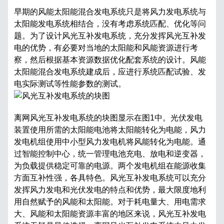
早期的风能太阳能混合发电系统只是将风力发电系统与
太阳能发电系统相结合，没有考虑系统匹配、优化等问
题。为了设计风光互补发电系统，充分发挥风光互补发
电的优势，有必要对当地的太阳能和风能资源进行考
察，然后根据基本资源数据优化配套系统的设计。风能
太阳能混合发电系统建成后，应进行系统匹配试验、发
电实际测试等性能参数的测试。
离网风光互补发电系统的块图显示在图1中。光伏发电
装置使用所需的太阳能电池将太阳能转化为电能，风力
发电机组使用中小型风力发电机将风能转化为电能。通
过智能控制中心，统一管理电池充电、放电和逆变器，
为负载提供稳定可靠的电源。两个发电机组在能源收集
方面互补性强，各具特色。风光互补发电系统可以充分
发挥风力发电和光伏发电的特点和优势，最大限度地利
用自然赋予的风能和太阳能。对于耗电量大、用电需求
大、风能和太阳能资源丰富的地区来说，风光互补发电