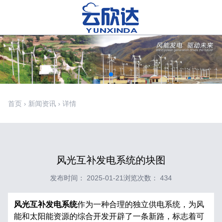
首页
›
新闻资讯
›
详情
风光互补发电系统的块图
发布时间： 2025-01-21
浏览次数： 434
风光互补发电系统
作为一种合理的独立供电系统，为风
能和太阳能资源的综合开发开辟了一条新路，标志着可