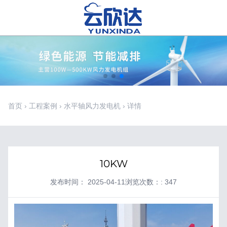
首页
›
工程案例
›
水平轴风力发电机
›
详情
10KW
发布时间： 2025-04-11
浏览次数：: 347