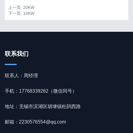
上一页:
20KW
下一页:
10KW
联系我们
联系人：周经理
手机：17768339262（微信同号）
地址：无锡市滨湖区胡埭镇杜鹃西路
邮箱：2230576554@qq.com